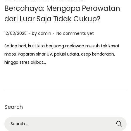
Bercahaya: Mengapa Perawatan
dari Luar Saja Tidak Cukup?
.
.
P
0
12/03/2025
by
admin
No comments yet
o
2
Setiap hari, kulit kita berjuang melawan musuh tak kasat
s
/
mata. Paparan sinar UV, polusi udara, asap kendaraan,
t
2
hingga stres akibat…
e
5
d
/
o
2
n
0
2
Search
6
S
e