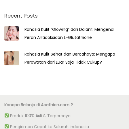
a
r
Recent Posts
c
Rahasia Kulit “Glowing” dari Dalam: Mengenal
h
Peran Antidoksidan L-Glutathione
f
o
r
Rahasia Kulit Sehat dan Bercahaya: Mengapa
:
Perawatan dari Luar Saja Tidak Cukup?
Kenapa Belanja di Acethion.com ?
Produk
100% Asli
& Terpercaya
Pengiriman Cepat ke Seluruh Indonesia