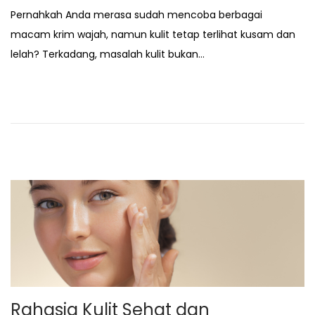
o
2
n
Pernahkah Anda merasa sudah mencoba berbagai
s
/
macam krim wajah, namun kulit tetap terlihat kusam dan
t
2
lelah? Terkadang, masalah kulit bukan…
e
7
d
/
o
2
n
0
2
6
Rahasia Kulit Sehat dan