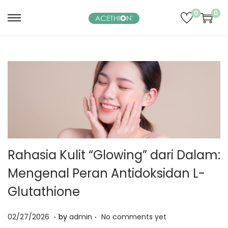
0
0
S
S
k
k
i
i
p
p
t
t
o
o
n
c
a
o
v
n
Rahasia Kulit “Glowing” dari Dalam:
i
t
g
e
Mengenal Peran Antidoksidan L-
a
n
Glutathione
t
t
i
.
.
P
0
02/27/2026
by
admin
No comments yet
o