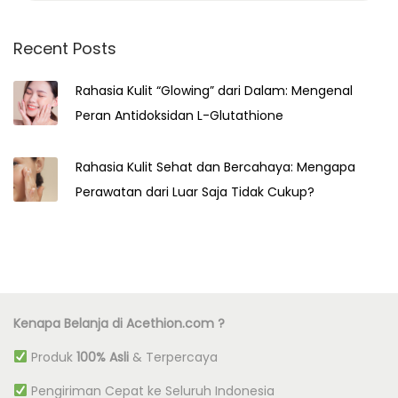
a
r
Recent Posts
c
Rahasia Kulit “Glowing” dari Dalam: Mengenal
h
Peran Antidoksidan L-Glutathione
f
o
r
Rahasia Kulit Sehat dan Bercahaya: Mengapa
:
Perawatan dari Luar Saja Tidak Cukup?
Kenapa Belanja di Acethion.com ?
Produk
100% Asli
& Terpercaya
Pengiriman Cepat ke Seluruh Indonesia