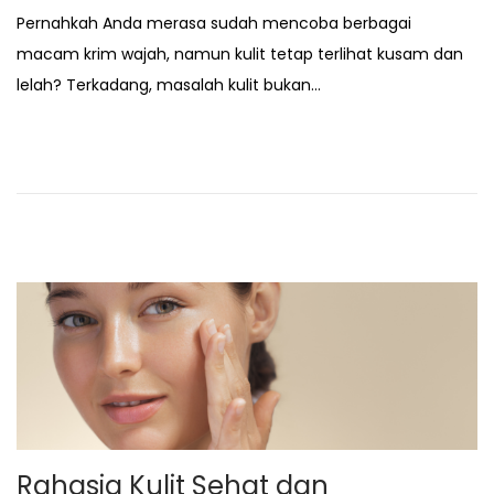
o
2
n
Pernahkah Anda merasa sudah mencoba berbagai
s
/
macam krim wajah, namun kulit tetap terlihat kusam dan
t
2
lelah? Terkadang, masalah kulit bukan…
e
7
d
/
o
2
n
0
2
6
Rahasia Kulit Sehat dan