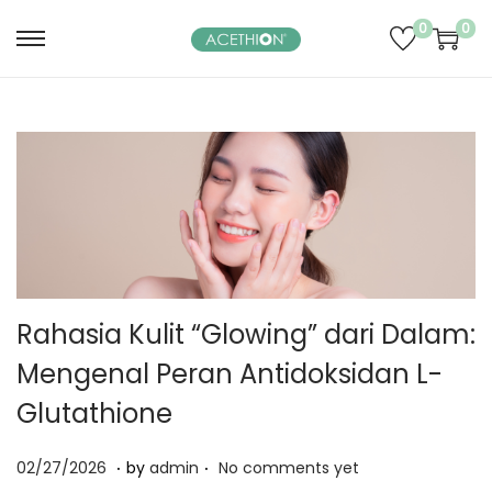
0
0
S
S
k
k
i
i
p
p
t
t
o
o
n
c
a
o
v
n
Rahasia Kulit “Glowing” dari Dalam:
i
t
g
e
Mengenal Peran Antidoksidan L-
a
n
Glutathione
t
t
i
.
.
P
0
02/27/2026
by
admin
No comments yet
o