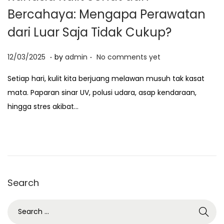
Bercahaya: Mengapa Perawatan
dari Luar Saja Tidak Cukup?
.
.
P
0
12/03/2025
by
admin
No comments yet
o
2
Setiap hari, kulit kita berjuang melawan musuh tak kasat
s
/
mata. Paparan sinar UV, polusi udara, asap kendaraan,
t
2
hingga stres akibat…
e
5
d
/
o
2
n
0
2
Search
6
S
e